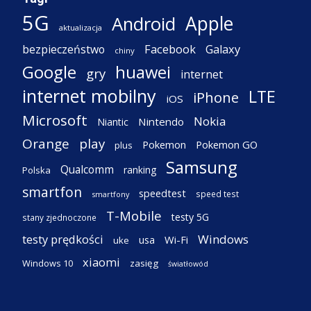
5G
Apple
Android
aktualizacja
Facebook
Galaxy
bezpieczeństwo
chiny
Google
huawei
gry
internet
internet mobilny
LTE
iPhone
iOS
Microsoft
Nokia
Nintendo
Niantic
Orange
play
Pokemon
Pokemon GO
plus
Samsung
Qualcomm
ranking
Polska
smartfon
speedtest
speed test
smartfony
T-Mobile
testy 5G
stany zjednoczone
testy prędkości
Windows
Wi-Fi
usa
uke
xiaomi
Windows 10
zasięg
światłowód