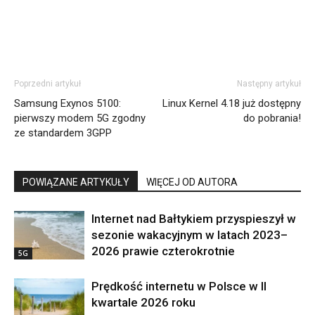
Poprzedni artykuł
Następny artykuł
Samsung Exynos 5100:
Linux Kernel 4.18 już dostępny
pierwszy modem 5G zgodny
do pobrania!
ze standardem 3GPP
POWIĄZANE ARTYKUŁY
WIĘCEJ OD AUTORA
Internet nad Bałtykiem przyspieszył w
sezonie wakacyjnym w latach 2023–
2026 prawie czterokrotnie
5G
Prędkość internetu w Polsce w II
kwartale 2026 roku