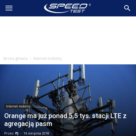
SpeedTest.pl
Wiadomości
Strona główna
Internet mobilny
Internet mobilny
Orange ma już ponad 5,5 tys. stacji LTE z
agregacją pasm
Przez
PJ
-
16 sierpnia 2018