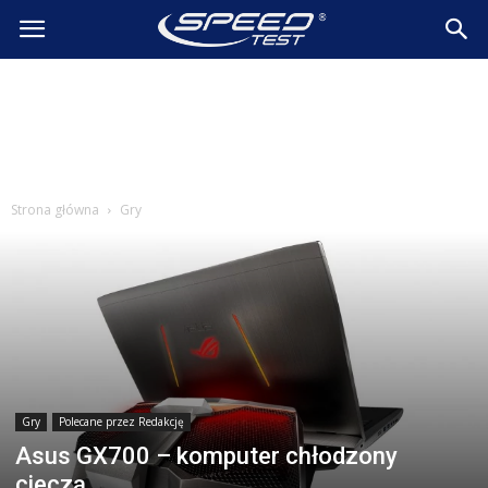
SpeedTest.pl
Wiadomości
Strona główna
Gry
Gry
Polecane przez Redakcję
Asus GX700 – komputer chłodzony
cieczą