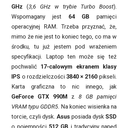
GHz
(
3,6 GHz w trybie Turbo
Boost
).
Wspomagany jest
64 GB
pamięci
operacyjnej RAM. Trzeba przyznać, że,
mimo że nie jest to koniec tego, co ma w
środku, tu już jestem pod wrażeniem
specyfikacji. Laptop ten może się też
pochwalić
17-calowym ekranem klasy
IPS
o rozdzielczości
3840 × 2160
pikseli.
Karta graficzna to nic innego, jak
GeForce
GTX
990M
z
8 GB pamięci
VRAM
typu GDDR5
. Na koniec wisienka na
torcie, czyli dysk.
Asus
posiada dysk
SSD
o pojemności
512 GB
i tradycyjny napęd