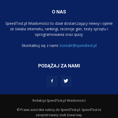
O NAS
SpeedTest.pl Wiadomości to dział dostarczający newsy i opinie
ze świata Internetu, rankingi, recenzje gier, testy sprzętu i
oprogramowania oraz quizy.
Skontaktuj się z nami:
kontakt@speedtest.pl
PODĄŻAJ ZA NAMI
Redakcja SpeedTest.pl Wiadomości
© Prawa autorskie należą do SpeedTest.pl. SpeedTest to
zarejestrowany znak towarowy.