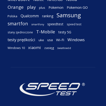
Orange
play
Pokemon
Pokemon GO
plus
Samsung
Qualcomm
ranking
Polska
smartfon
speedtest
speed test
smartfony
T-Mobile
testy 5G
stany zjednoczone
testy prędkości
Windows
Wi-Fi
usa
uke
xiaomi
Windows 10
zasięg
światłowód