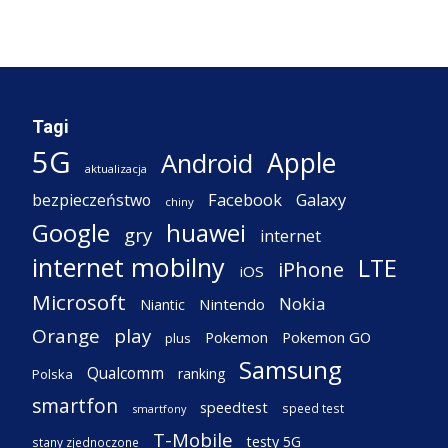
Tagi
5G
Apple
Android
aktualizacja
Facebook
Galaxy
bezpieczeństwo
chiny
Google
huawei
gry
internet
internet mobilny
LTE
iPhone
iOS
Microsoft
Nokia
Nintendo
Niantic
Orange
play
Pokemon
Pokemon GO
plus
Samsung
Qualcomm
ranking
Polska
smartfon
speedtest
speed test
smartfony
T-Mobile
testy 5G
stany zjednoczone