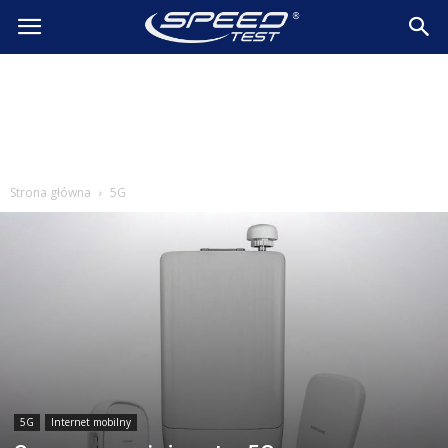
SpeedTest.pl
Wiadomości
Strona główna
5G
5G
Internet mobilny