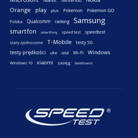
Nintendo
Niantic
Orange
play
Pokemon
Pokemon GO
plus
Samsung
Qualcomm
ranking
Polska
smartfon
speedtest
speed test
smartfony
T-Mobile
testy 5G
stany zjednoczone
testy prędkości
Windows
Wi-Fi
usa
uke
xiaomi
Windows 10
zasięg
światłowód