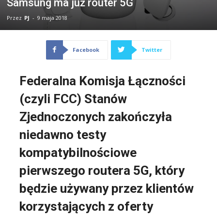
Samsung ma już router 5G
Przez
PJ
-
9 maja 2018
Facebook
Twitter
Federalna Komisja Łączności
(czyli FCC) Stanów
Zjednoczonych zakończyła
niedawno testy
kompatybilnościowe
pierwszego routera 5G, który
będzie używany przez klientów
korzystających z oferty