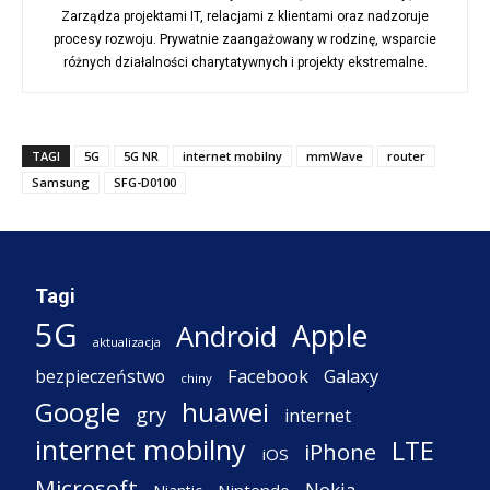
Zarządza projektami IT, relacjami z klientami oraz nadzoruje
procesy rozwoju. Prywatnie zaangażowany w rodzinę, wsparcie
różnych działalności charytatywnych i projekty ekstremalne.
TAGI
5G
5G NR
internet mobilny
mmWave
router
Samsung
SFG-D0100
Tagi
5G
Apple
Android
aktualizacja
Facebook
Galaxy
bezpieczeństwo
chiny
Google
huawei
gry
internet
internet mobilny
LTE
iPhone
iOS
Microsoft
Nokia