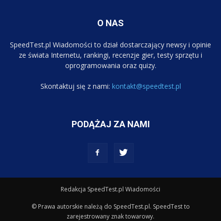
O NAS
SpeedTest.pl Wiadomości to dział dostarczający newsy i opinie
ze świata Internetu, rankingi, recenzje gier, testy sprzętu i
oprogramowania oraz quizy.
Skontaktuj się z nami:
kontakt@speedtest.pl
PODĄŻAJ ZA NAMI
Redakcja SpeedTest.pl Wiadomości
© Prawa autorskie należą do SpeedTest.pl. SpeedTest to
zarejestrowany znak towarowy.