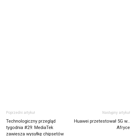
Poprzedni artykuł
Następny artykuł
Technologiczny przegląd
Huawei przetestował 5G w…
tygodnia #29: MediaTek
Afryce
zawiesza wysyłkę chipsetów