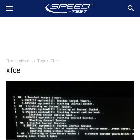
SpeedTest.pl
Wiadomości
Strona główna
Tagi
Xfce
xfce