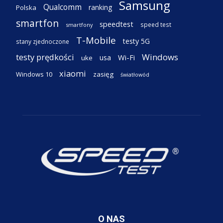
Samsung
Qualcomm
ranking
Polska
smartfon
speedtest
speed test
smartfony
T-Mobile
testy 5G
stany zjednoczone
testy prędkości
Windows
Wi-Fi
usa
uke
xiaomi
Windows 10
zasięg
światłowód
O NAS