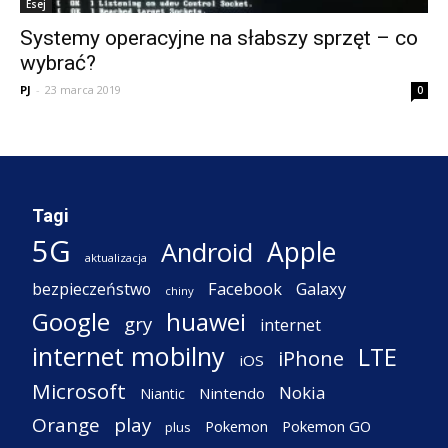
Esej
Systemy operacyjne na słabszy sprzęt – co
wybrać?
PJ
-
23 marca 2019
0
Tagi
5G
Apple
Android
aktualizacja
Facebook
Galaxy
bezpieczeństwo
chiny
Google
huawei
gry
internet
internet mobilny
LTE
iPhone
iOS
Microsoft
Nokia
Nintendo
Niantic
Orange
play
Pokemon
Pokemon GO
plus