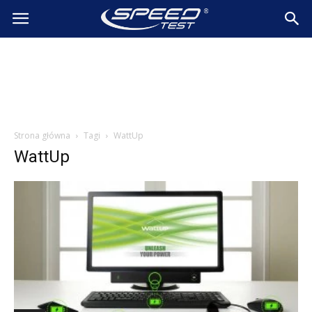
SpeedTest.pl
Wiadomości
Strona główna
Tagi
WattUp
WattUp