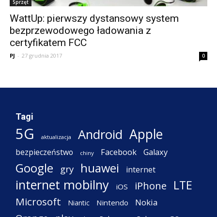
Sprzęt
WattUp: pierwszy dystansowy system
bezprzewodowego ładowania z
certyfikatem FCC
PJ
-
27 grudnia 2017
0
Tagi
5G
Apple
Android
aktualizacja
Facebook
Galaxy
bezpieczeństwo
chiny
Google
huawei
gry
internet
internet mobilny
LTE
iPhone
iOS
Microsoft
Nokia
Nintendo
Niantic