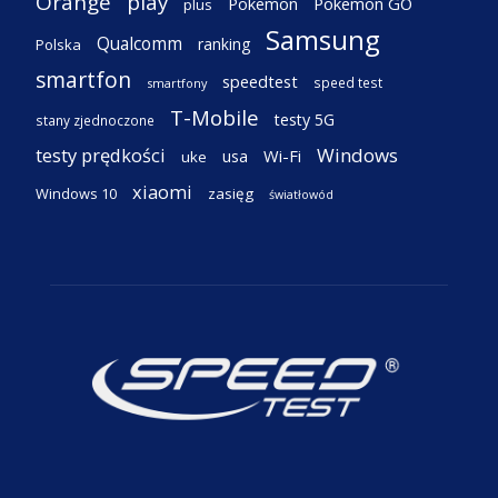
Orange
play
Pokemon
Pokemon GO
plus
Samsung
Qualcomm
ranking
Polska
smartfon
speedtest
speed test
smartfony
T-Mobile
testy 5G
stany zjednoczone
testy prędkości
Windows
Wi-Fi
usa
uke
xiaomi
Windows 10
zasięg
światłowód