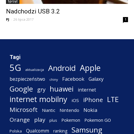
Sprzęt
Nadchodzi USB 3.2
PJ
-
26 lipca 2017
1
Tagi
5G
Apple
Android
aktualizacja
Facebook
Galaxy
bezpieczeństwo
chiny
Google
huawei
gry
internet
internet mobilny
LTE
iPhone
iOS
Microsoft
Nokia
Nintendo
Niantic
Orange
play
Pokemon
Pokemon GO
plus
Samsung
Qualcomm
ranking
Polska