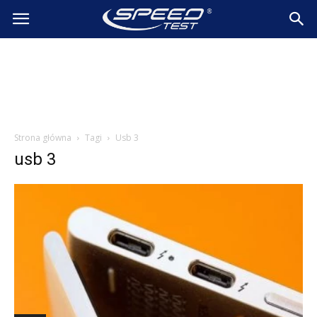
SpeedTest.pl
Wiadomości
Strona główna
Tagi
Usb 3
usb 3