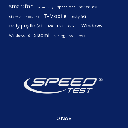
smartfon
speedtest
speed test
smartfony
T-Mobile
testy 5G
stany zjednoczone
testy prędkości
Windows
Wi-Fi
usa
uke
xiaomi
Windows 10
zasięg
światłowód
O NAS