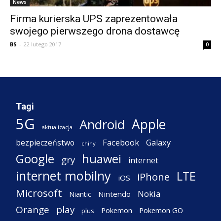
News
Firma kurierska UPS zaprezentowała
swojego pierwszego drona dostawcę
BS
-
22 lutego 2017
0
Tagi
5G
Apple
Android
aktualizacja
Facebook
Galaxy
bezpieczeństwo
chiny
Google
huawei
gry
internet
internet mobilny
LTE
iPhone
iOS
Microsoft
Nokia
Nintendo
Niantic
Orange
play
Pokemon
Pokemon GO
plus