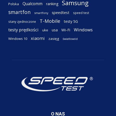
Samsung
Qualcomm
ranking
Polska
smartfon
speedtest
speed test
smartfony
T-Mobile
testy 5G
stany zjednoczone
testy prędkości
Windows
Wi-Fi
usa
uke
xiaomi
Windows 10
zasięg
światłowód
O NAS