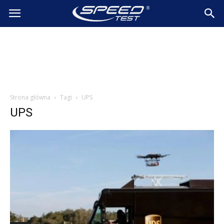
SpeedTest.pl
Wiadomości
Strona główna
Tagi
UPS
UPS