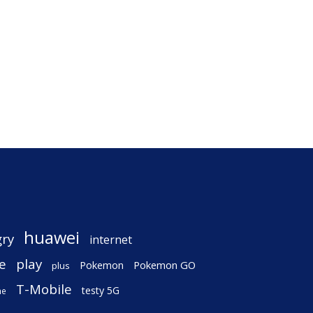
huawei
gry
internet
e
play
Pokemon
Pokemon GO
plus
T-Mobile
testy 5G
ne