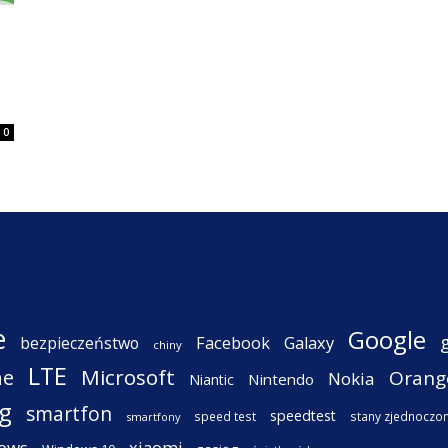
0
e
Google
Facebook
Galaxy
bezpieczeństwo
chiny
LTE
ne
Microsoft
Orang
Nokia
Nintendo
Niantic
g
smartfon
speedtest
speed test
stany zjednoczo
smartfony
ows
xiaomi