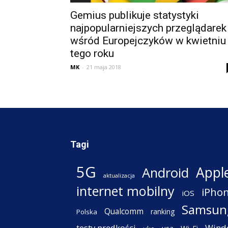
Gemius publikuje statystyki
najpopularniejszych przeglądarek
wśród Europejczyków w kwietniu
tego roku
MK
-
21 maja 2018
Tagi
5G
Appl
Android
aktualizacja
internet mobilny
iPho
iOS
Samsun
Qualcomm
ranking
Polska
testy prędkości
Wind