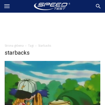
SpeedTest.pl
Wiadomości
Strona główna
Tagi
Starbacks
starbacks