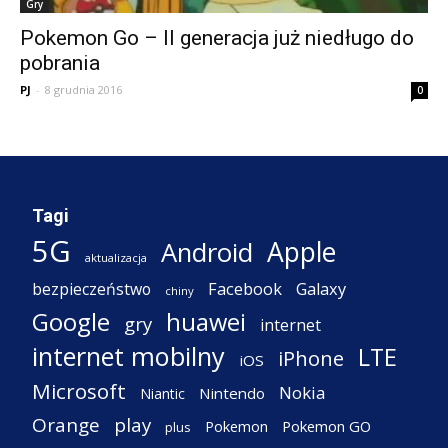
Gry
Pokemon Go – II generacja już niedługo do
pobrania
PJ
-
8 grudnia 2016
0
Tagi
5G
Apple
Android
aktualizacja
Facebook
Galaxy
bezpieczeństwo
chiny
Google
huawei
gry
internet
internet mobilny
LTE
iPhone
iOS
Microsoft
Nokia
Nintendo
Niantic
Orange
play
Pokemon
Pokemon GO
plus