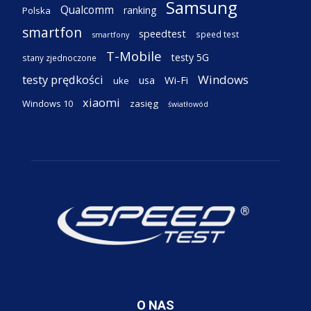
Samsung
Qualcomm
ranking
Polska
smartfon
speedtest
speed test
smartfony
T-Mobile
testy 5G
stany zjednoczone
testy prędkości
Windows
Wi-Fi
usa
uke
xiaomi
Windows 10
zasięg
światłowód
O NAS