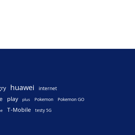
huawei
gry
internet
e
play
Pokemon
Pokemon GO
plus
T-Mobile
testy 5G
ne