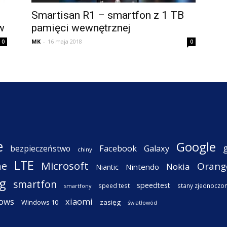
Smartisan R1 – smartfon z 1 TB
w
pamięci wewnętrznej
MK
-
16 maja 2018
0
0
e
Google
Facebook
Galaxy
bezpieczeństwo
chiny
LTE
ne
Microsoft
Orang
Nokia
Nintendo
Niantic
g
smartfon
speedtest
speed test
stany zjednoczo
smartfony
ows
xiaomi
Windows 10
zasięg
światłowód