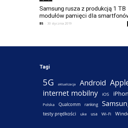
Samsung rusza z produkcją 1 TB
modułów pamięci dla smartfonó
BS
-
30 stycznia 2019
Tagi
5G
Appl
Android
aktualizacja
internet mobilny
iPho
iOS
Samsun
Qualcomm
ranking
Polska
testy prędkości
Wind
Wi-Fi
usa
uke