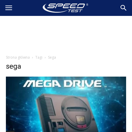
SpeedTest.pl
Wiadomości
Strona główna
Tagi
Sega
sega