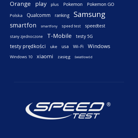
Orange
play
Pokemon
Pokemon GO
plus
Samsung
Qualcomm
ranking
Polska
smartfon
speedtest
speed test
smartfony
T-Mobile
testy 5G
stany zjednoczone
testy prędkości
Windows
Wi-Fi
usa
uke
xiaomi
Windows 10
zasięg
światłowód