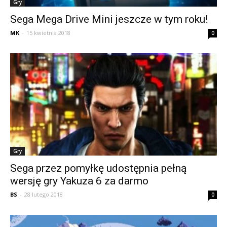
Gry
Sega Mega Drive Mini jeszcze w tym roku!
MK
-
15 kwietnia 2018
0
Gry
Sega przez pomyłkę udostępnia pełną
wersję gry Yakuza 6 za darmo
BS
-
28 lutego 2018
0