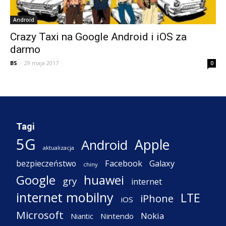
Android
Crazy Taxi na Google Android i iOS za
darmo
BS
-
29 maja 2017
0
Tagi
5G
Apple
Android
aktualizacja
Facebook
Galaxy
bezpieczeństwo
chiny
Google
huawei
gry
internet
internet mobilny
LTE
iPhone
iOS
Microsoft
Nokia
Nintendo
Niantic