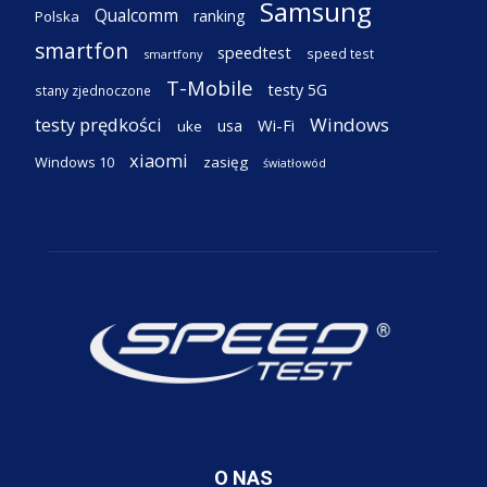
Samsung
Qualcomm
ranking
Polska
smartfon
speedtest
speed test
smartfony
T-Mobile
testy 5G
stany zjednoczone
testy prędkości
Windows
Wi-Fi
usa
uke
xiaomi
Windows 10
zasięg
światłowód
O NAS