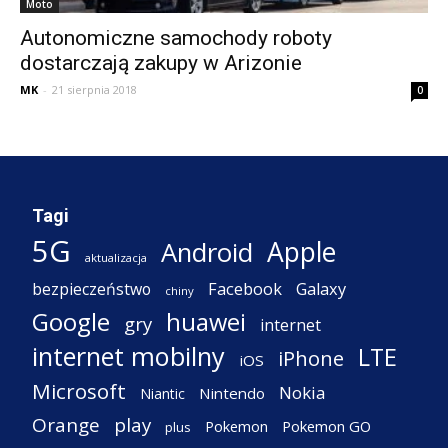
Moto
Autonomiczne samochody roboty
dostarczają zakupy w Arizonie
MK
-
21 sierpnia 2018
0
Tagi
5G
Apple
Android
aktualizacja
Facebook
Galaxy
bezpieczeństwo
chiny
Google
huawei
gry
internet
internet mobilny
LTE
iPhone
iOS
Microsoft
Nokia
Nintendo
Niantic
Orange
play
Pokemon
Pokemon GO
plus