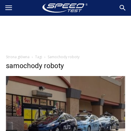
SpeedTest.pl
Wiadomości
Strona główna
Tagi
Samochody roboty
samochody roboty