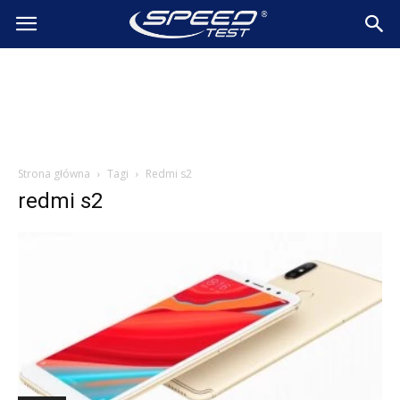
SpeedTest.pl
Wiadomości
Strona główna
Tagi
Redmi s2
redmi s2