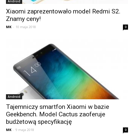
Android
Xiaomi zaprezentowało model Redmi S2.
Znamy ceny!
MK
-
10 maja 2018
0
Android
Tajemniczy smartfon Xiaomi w bazie
Geekbench. Model Cactus zaoferuje
budżetową specyfikację
MK
-
9 maja 2018
0