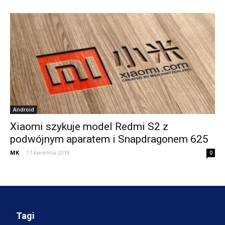
Android
Xiaomi szykuje model Redmi S2 z
podwójnym aparatem i Snapdragonem 625
MK
-
17 kwietnia 2018
0
Tagi