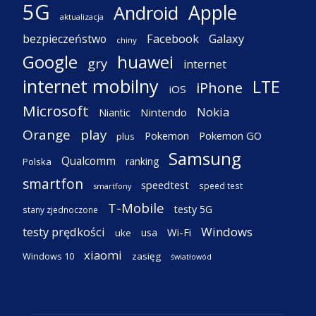
5G
Apple
Android
aktualizacja
Facebook
Galaxy
bezpieczeństwo
chiny
Google
huawei
gry
internet
internet mobilny
LTE
iPhone
iOS
Microsoft
Nokia
Nintendo
Niantic
Orange
play
Pokemon
Pokemon GO
plus
Samsung
Qualcomm
ranking
Polska
smartfon
speedtest
speed test
smartfony
T-Mobile
testy 5G
stany zjednoczone
testy prędkości
Windows
Wi-Fi
usa
uke
xiaomi
Windows 10
zasięg
światłowód