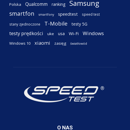
Samsung
Qualcomm
ranking
Polska
smartfon
speedtest
speed test
smartfony
T-Mobile
testy 5G
stany zjednoczone
testy prędkości
Windows
Wi-Fi
usa
uke
xiaomi
Windows 10
zasięg
światłowód
O NAS