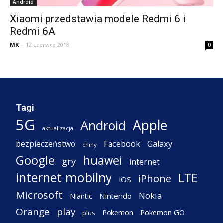
Android
Xiaomi przedstawia modele Redmi 6 i
Redmi 6A
MK
-
12 czerwca 2018
0
Tagi
5G
Apple
Android
aktualizacja
Facebook
Galaxy
bezpieczeństwo
chiny
Google
huawei
gry
internet
internet mobilny
LTE
iPhone
iOS
Microsoft
Nokia
Nintendo
Niantic
Orange
play
Pokemon
Pokemon GO
plus