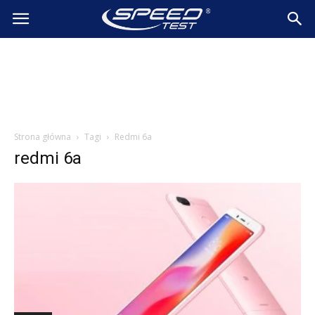
SpeedTest.pl
Wiadomości
Strona główna
Tagi
Redmi 6a
redmi 6a