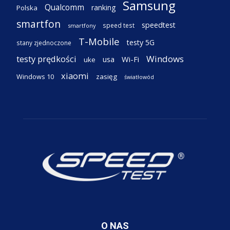
Samsung
Qualcomm
ranking
Polska
smartfon
speedtest
speed test
smartfony
T-Mobile
testy 5G
stany zjednoczone
testy prędkości
Windows
Wi-Fi
usa
uke
xiaomi
Windows 10
zasięg
światłowód
O NAS