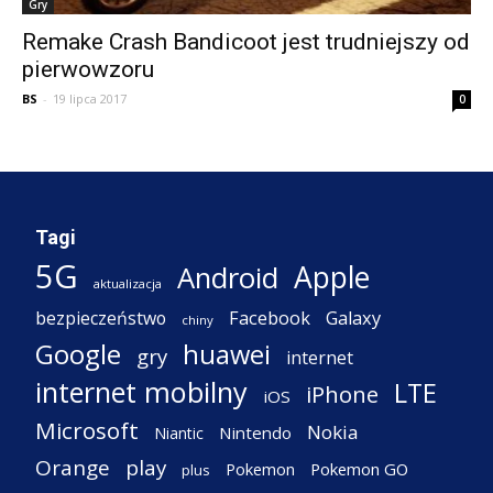
Gry
Remake Crash Bandicoot jest trudniejszy od
pierwowzoru
BS
-
19 lipca 2017
0
Tagi
5G
Apple
Android
aktualizacja
Facebook
Galaxy
bezpieczeństwo
chiny
Google
huawei
gry
internet
internet mobilny
LTE
iPhone
iOS
Microsoft
Nokia
Nintendo
Niantic
Orange
play
Pokemon
Pokemon GO
plus