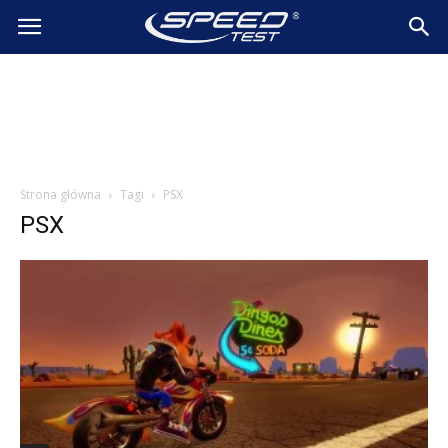
SpeedTest.pl
Wiadomości
Strona główna
Tagi
PSX
PSX