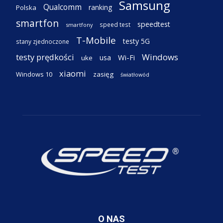
Samsung
Qualcomm
ranking
Polska
smartfon
speedtest
speed test
smartfony
T-Mobile
testy 5G
stany zjednoczone
testy prędkości
Windows
Wi-Fi
usa
uke
xiaomi
Windows 10
zasięg
światłowód
O NAS