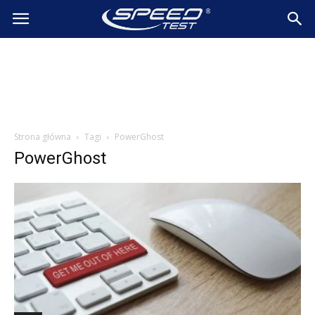
SpeedTest.pl
Wiadomości
Strona główna
Tagi
PowerGhost
PowerGhost