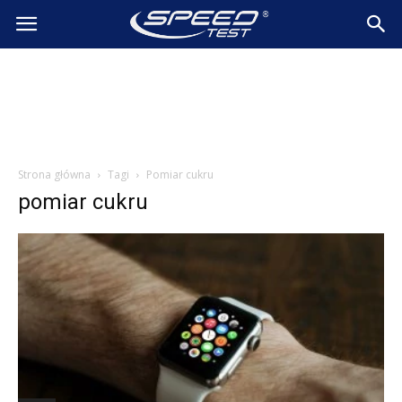
SpeedTest.pl
Wiadomości
Strona główna
Tagi
Pomiar cukru
pomiar cukru