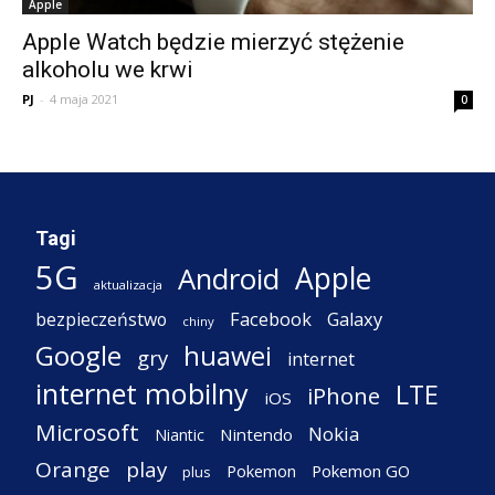
Apple
Apple Watch będzie mierzyć stężenie
alkoholu we krwi
PJ
-
4 maja 2021
0
Tagi
5G
Apple
Android
aktualizacja
Facebook
Galaxy
bezpieczeństwo
chiny
Google
huawei
gry
internet
internet mobilny
LTE
iPhone
iOS
Microsoft
Nokia
Nintendo
Niantic
Orange
play
Pokemon
Pokemon GO
plus