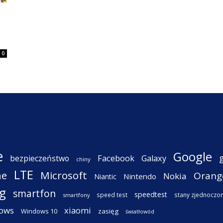
0
e
Google
Facebook
Galaxy
bezpieczeństwo
chiny
LTE
ne
Microsoft
Orang
Nokia
Nintendo
Niantic
g
smartfon
speedtest
speed test
stany zjednoczo
smartfony
ows
xiaomi
Windows 10
zasięg
światłowód