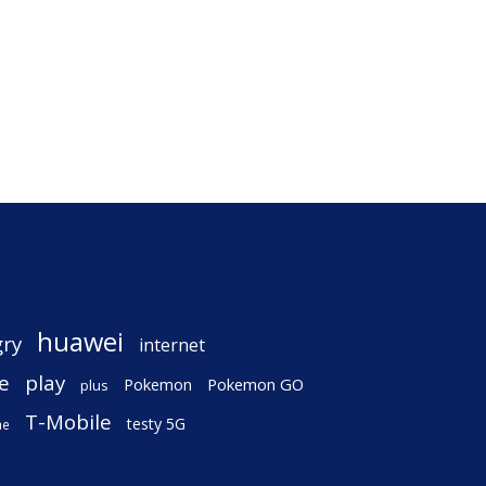
huawei
gry
internet
e
play
Pokemon
Pokemon GO
plus
T-Mobile
testy 5G
ne