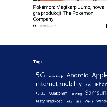
Pokémon: Magikarp Jump, nowa
gra produkcji The Pokemon
Company
BS
-
25 maja 2017
Tagi
5G
Appl
Android
aktualizacja
internet mobilny
iPho
iOS
Samsun
Qualcomm
ranking
Polska
testy prędkości
Wind
Wi-Fi
usa
uke