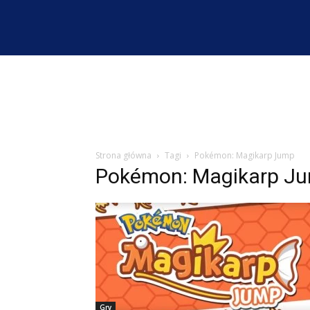
Strona główna
Tagi
Pokémon: Magikarp Jump
Pokémon: Magikarp J
Gry