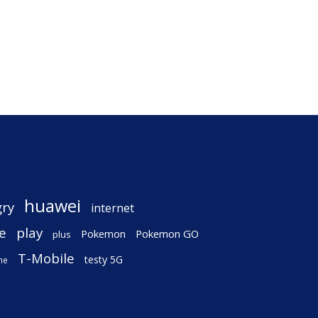
huawei
gry
internet
e
play
Pokemon
Pokemon GO
plus
T-Mobile
testy 5G
ne