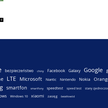
0
e
Google
Facebook
Galaxy
bezpieczeństwo
chiny
LTE
ne
Microsoft
Orang
Nokia
Nintendo
Niantic
g
smartfon
speedtest
speed test
stany zjednoczo
smartfony
ows
xiaomi
Windows 10
zasięg
światłowód