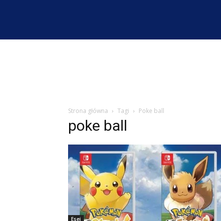
Strona główna
Tagi
Poke ball
poke ball
Esej