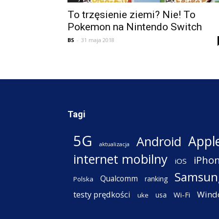
To trzęsienie ziemi? Nie! To
Pokemon na Nintendo Switch
BS
-
31 maja 2018
Tagi
5G
Appl
Android
aktualizacja
internet mobilny
iPho
iOS
Samsun
Qualcomm
ranking
Polska
testy prędkości
Wind
Wi-Fi
usa
uke