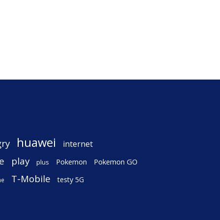
huawei
gry
internet
e
play
Pokemon
Pokemon GO
plus
T-Mobile
testy 5G
ne