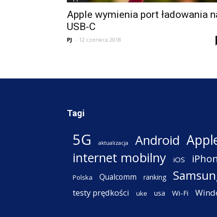
Apple wymienia port ładowania n
USB-C
PJ
-
12 czerwca 2018
Tagi
5G
Appl
Android
aktualizacja
internet mobilny
iPho
iOS
Samsun
Qualcomm
ranking
Polska
testy prędkości
Wind
Wi-Fi
usa
uke