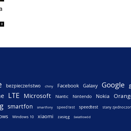
a
0
e
Google
Facebook
Galaxy
bezpieczeństwo
chiny
LTE
ne
Microsoft
Orang
Nokia
Nintendo
Niantic
g
smartfon
speedtest
speed test
stany zjednoczo
smartfony
ows
xiaomi
Windows 10
zasięg
światłowód