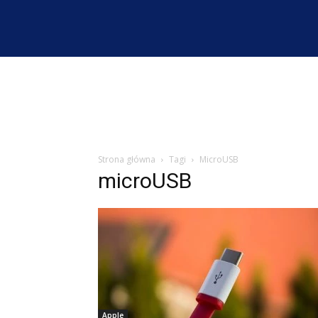
Strona główna
Tagi
MicroUSB
microUSB
Apple