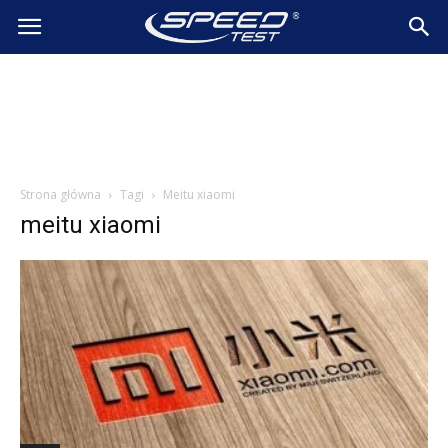
SpeedTest.pl
Wiadomości
Strona główna
Tagi
Meitu xiaomi
meitu xiaomi