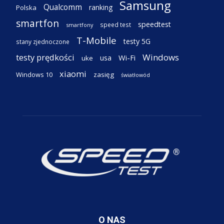
Samsung
Qualcomm
ranking
Polska
smartfon
speedtest
speed test
smartfony
T-Mobile
testy 5G
stany zjednoczone
testy prędkości
Windows
Wi-Fi
usa
uke
xiaomi
Windows 10
zasięg
światłowód
O NAS