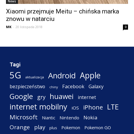
News
Xiaomi przejmuje Meitu – chińska marka
znowu w natarciu
MK
-
20 listopada 2018
0
Tagi
5G
Apple
Android
aktualizacja
Facebook
Galaxy
bezpieczeństwo
chiny
Google
huawei
gry
internet
internet mobilny
LTE
iPhone
iOS
Microsoft
Nokia
Nintendo
Niantic
Orange
play
Pokemon
Pokemon GO
plus