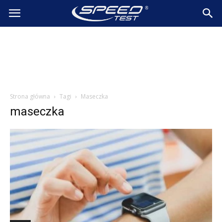
SpeedTest.pl
Wiadomości
Strona główna
Tagi
Maseczka
maseczka