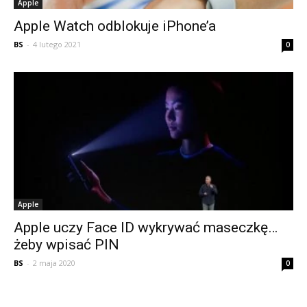
Apple
Apple Watch odblokuje iPhone’a
BS
-
4 lutego 2021
0
Apple
Apple uczy Face ID wykrywać maseczkę…
żeby wpisać PIN
BS
-
2 maja 2020
0