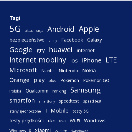
Tagi
5G
Apple
Android
aktualizacja
Facebook
Galaxy
bezpieczeństwo
chiny
Google
huawei
gry
internet
internet mobilny
LTE
iPhone
iOS
Microsoft
Nokia
Nintendo
Niantic
Orange
play
Pokemon
Pokemon GO
plus
Samsung
Qualcomm
ranking
Polska
smartfon
speedtest
speed test
smartfony
T-Mobile
testy 5G
stany zjednoczone
testy prędkości
Windows
Wi-Fi
usa
uke
xiaomi
Windows 10
zasięg
światłowód