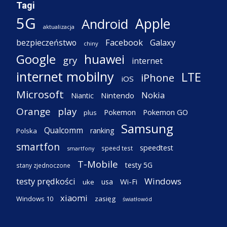
Tagi
5G
Apple
Android
aktualizacja
Facebook
Galaxy
bezpieczeństwo
chiny
Google
huawei
gry
internet
internet mobilny
LTE
iPhone
iOS
Microsoft
Nokia
Nintendo
Niantic
Orange
play
Pokemon
Pokemon GO
plus
Samsung
Qualcomm
ranking
Polska
smartfon
speedtest
speed test
smartfony
T-Mobile
testy 5G
stany zjednoczone
testy prędkości
Windows
Wi-Fi
usa
uke
xiaomi
Windows 10
zasięg
światłowód