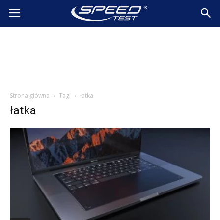
SpeedTest.pl
Wiadomości
Strona główna
Tagi
łatka
łatka