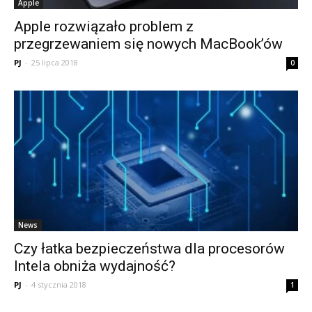
Apple
Apple rozwiązało problem z
przegrzewaniem się nowych MacBook’ów
PJ
-
25 lipca 2018
0
News
Czy łatka bezpieczeństwa dla procesorów
Intela obniża wydajność?
PJ
-
4 stycznia 2018
1