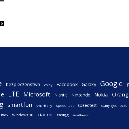
0
e
Google
Facebook
Galaxy
bezpieczeństwo
chiny
LTE
ne
Microsoft
Orang
Nokia
Nintendo
Niantic
g
smartfon
speedtest
speed test
stany zjednoczo
smartfony
ows
xiaomi
Windows 10
zasięg
światłowód