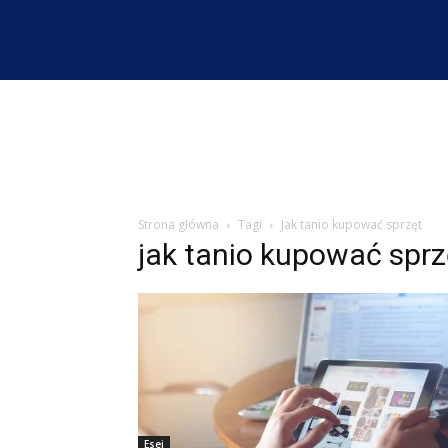
Strona główna
Tagi
Jak tanio kupować sprzęt
jak tanio kupować sprz
Esej