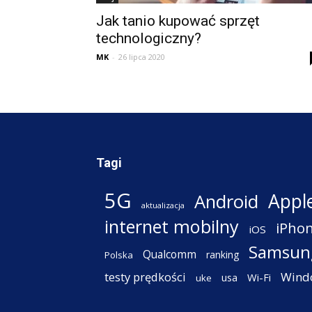
Jak tanio kupować sprzęt
technologiczny?
MK
-
26 lipca 2020
Tagi
5G
Appl
Android
aktualizacja
internet mobilny
iPho
iOS
Samsun
Qualcomm
ranking
Polska
testy prędkości
Wind
Wi-Fi
usa
uke