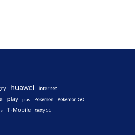
huawei
gry
internet
e
play
Pokemon
Pokemon GO
plus
T-Mobile
testy 5G
ne