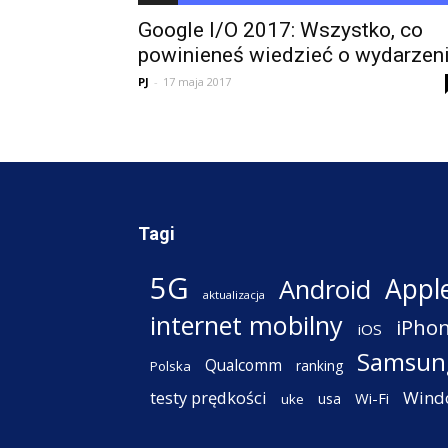
Google I/O 2017: Wszystko, co
powinieneś wiedzieć o wydarzen
PJ
-
17 maja 2017
Tagi
5G
Appl
Android
aktualizacja
internet mobilny
iPho
iOS
Samsun
Qualcomm
ranking
Polska
testy prędkości
Wind
Wi-Fi
usa
uke