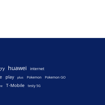
huawei
gry
internet
e
play
Pokemon
Pokemon GO
plus
T-Mobile
testy 5G
ne