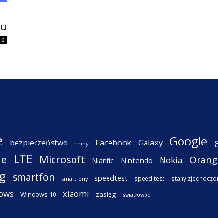
iu
0
e
Google
Facebook
Galaxy
bezpieczeństwo
chiny
LTE
ne
Microsoft
Orang
Nokia
Nintendo
Niantic
g
smartfon
speedtest
speed test
stany zjednoczo
smartfony
ows
xiaomi
Windows 10
zasięg
światłowód