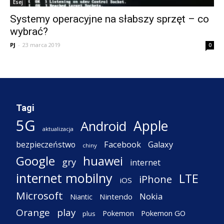
Esej
Systemy operacyjne na słabszy sprzęt – co
wybrać?
PJ
-
23 marca 2019
0
Tagi
5G
Apple
Android
aktualizacja
Facebook
Galaxy
bezpieczeństwo
chiny
Google
huawei
gry
internet
internet mobilny
LTE
iPhone
iOS
Microsoft
Nokia
Nintendo
Niantic
Orange
play
Pokemon
Pokemon GO
plus