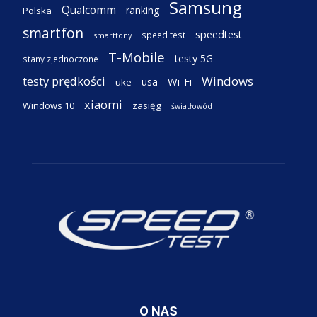
Samsung
Qualcomm
ranking
Polska
smartfon
speedtest
speed test
smartfony
T-Mobile
testy 5G
stany zjednoczone
testy prędkości
Windows
Wi-Fi
usa
uke
xiaomi
Windows 10
zasięg
światłowód
O NAS