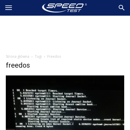
SpeedTest.pl
Wiadomości
Strona główna
Tagi
Freedos
freedos