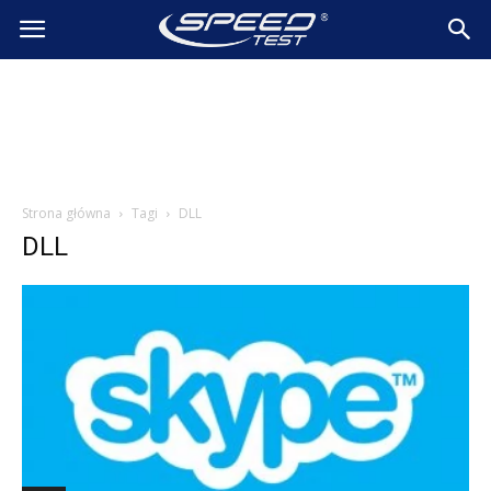
SpeedTest.pl
Wiadomości
Strona główna
Tagi
DLL
DLL