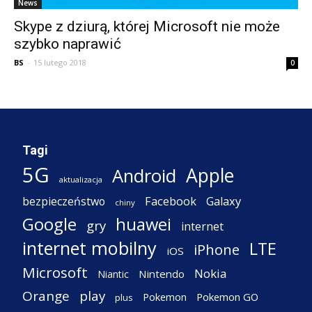
News
Skype z dziurą, której Microsoft nie może
szybko naprawić
BS
-
15 lutego 2018
0
Tagi
5G
Apple
Android
aktualizacja
Facebook
Galaxy
bezpieczeństwo
chiny
Google
huawei
gry
internet
internet mobilny
LTE
iPhone
iOS
Microsoft
Nokia
Nintendo
Niantic
Orange
play
Pokemon
Pokemon GO
plus