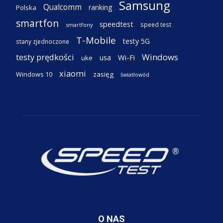
Samsung
Qualcomm
ranking
Polska
smartfon
speedtest
speed test
smartfony
T-Mobile
testy 5G
stany zjednoczone
testy prędkości
Windows
Wi-Fi
usa
uke
xiaomi
Windows 10
zasięg
światłowód
O NAS