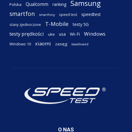
Samsung
Qualcomm
ranking
Polska
smartfon
speedtest
speed test
smartfony
T-Mobile
testy 5G
stany zjednoczone
testy prędkości
Windows
Wi-Fi
usa
uke
xiaomi
Windows 10
zasięg
światłowód
O NAS