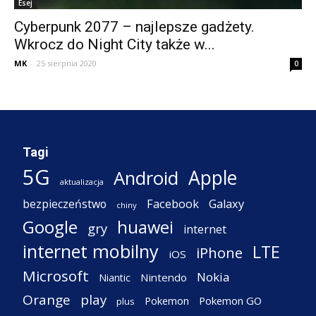
Esej
Cyberpunk 2077 – najlepsze gadżety.
Wkrocz do Night City także w...
MK
-
25 sierpnia 2020
0
Tagi
5G
Apple
Android
aktualizacja
Facebook
Galaxy
bezpieczeństwo
chiny
Google
huawei
gry
internet
internet mobilny
LTE
iPhone
iOS
Microsoft
Nokia
Nintendo
Niantic
Orange
play
Pokemon
Pokemon GO
plus