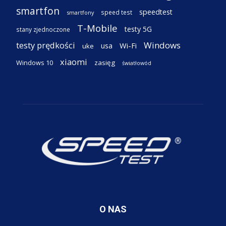
smartfon
speedtest
speed test
smartfony
T-Mobile
testy 5G
stany zjednoczone
testy prędkości
Windows
Wi-Fi
usa
uke
xiaomi
Windows 10
zasięg
światłowód
O NAS