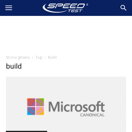
SpeedTest.pl
Wiadomości
Strona główna
Tagi
Build
build