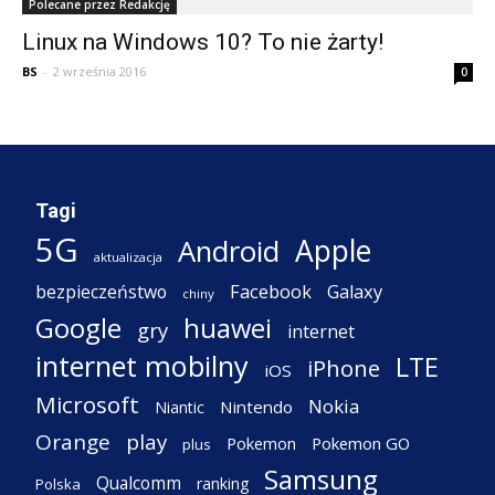
Polecane przez Redakcję
Linux na Windows 10? To nie żarty!
BS
-
2 września 2016
0
Tagi
5G
Apple
Android
aktualizacja
Facebook
Galaxy
bezpieczeństwo
chiny
Google
huawei
gry
internet
internet mobilny
LTE
iPhone
iOS
Microsoft
Nokia
Nintendo
Niantic
Orange
play
Pokemon
Pokemon GO
plus
Samsung
Qualcomm
ranking
Polska