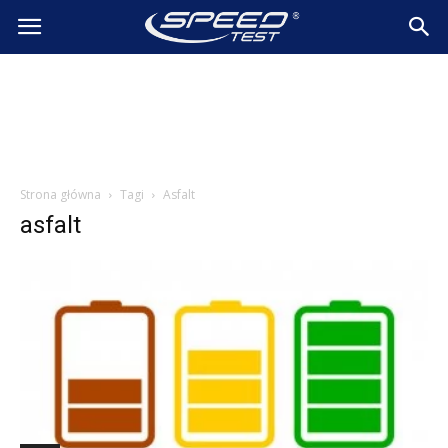
SpeedTest.pl
Wiadomości
Strona główna
Tagi
Asfalt
asfalt