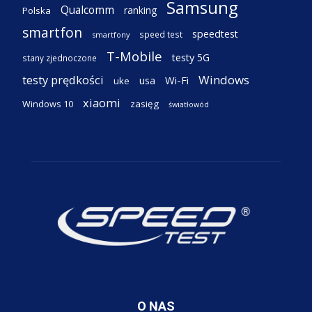
Samsung
Qualcomm
ranking
Polska
smartfon
speedtest
speed test
smartfony
T-Mobile
testy 5G
stany zjednoczone
testy prędkości
Windows
Wi-Fi
usa
uke
xiaomi
Windows 10
zasięg
światłowód
O NAS