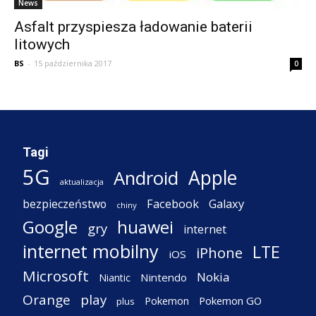
News
Asfalt przyspiesza ładowanie baterii
litowych
BS
-
15 października 2017
0
Tagi
5G
Apple
Android
aktualizacja
Facebook
Galaxy
bezpieczeństwo
chiny
Google
huawei
gry
internet
internet mobilny
LTE
iPhone
iOS
Microsoft
Nokia
Nintendo
Niantic
Orange
play
Pokemon
Pokemon GO
plus