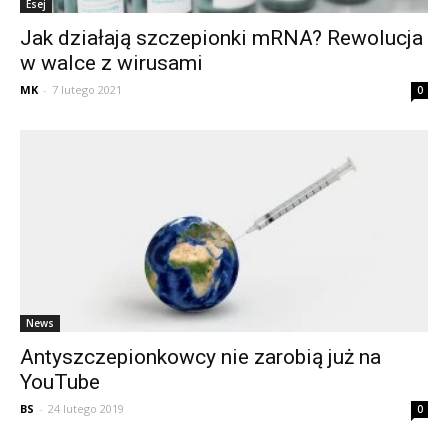
Esej
Jak działają szczepionki mRNA? Rewolucja
w walce z wirusami
MK
-
7 lutego 2021
0
News
Antyszczepionkowcy nie zarobią już na
YouTube
BS
-
24 lutego 2019
0