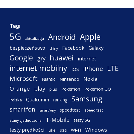
Tagi
5G
Apple
Android
aktualizacja
Facebook
Galaxy
bezpieczeństwo
chiny
Google
huawei
gry
internet
internet mobilny
LTE
iPhone
iOS
Microsoft
Nokia
Nintendo
Niantic
Orange
play
Pokemon
Pokemon GO
plus
Samsung
Qualcomm
ranking
Polska
smartfon
speedtest
speed test
smartfony
T-Mobile
testy 5G
stany zjednoczone
testy prędkości
Windows
Wi-Fi
usa
uke