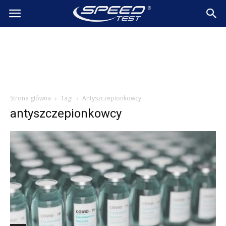
SpeedTest.pl
Wiadomości
Strona główna
Tagi
Antyszczepionkowcy
antyszczepionkowcy