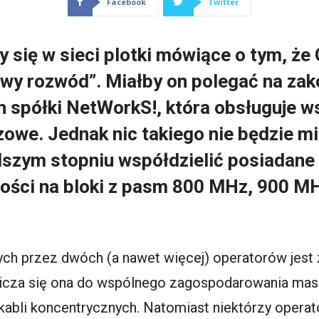
Facebook
Twitter
ły się w sieci plotki mówiące o tym, że
owy rozwód”. Miałby on polegać na za
h spółki NetWorkS!, która obsługuje w
owe. Jednak nic takiego nie będzie mia
lszym stopniu współdzielić posiadane 
wości na bloki z pasm 800 MHz, 900 M
ych przez dwóch (a nawet więcej) operatorów jest
cza się ona do wspólnego zagospodarowania maszt
abli koncentrycznych. Natomiast niektórzy operato