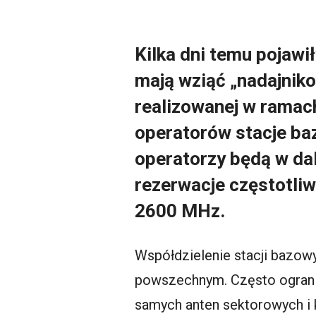
Kilka dni temu pojawi
mają wziąć „nadajnik
realizowanej w ramac
operatorów stacje baz
operatorzy będą w da
rezerwacje częstotli
2600 MHz.
Współdzielenie stacji bazow
powszechnym. Często ograni
samych anten sektorowych i k