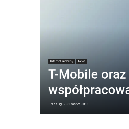
Internet mobilny
News
T-Mobile oraz
współpracowa
Przez
PJ
-
21 marca 2018