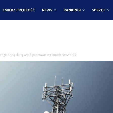
.pl
ZMIERZ PRĘDKOŚĆ
NEWS
RANKINGI
SPRZĘT
ci
range będą dalej współpracować w ramach NetWorkS!