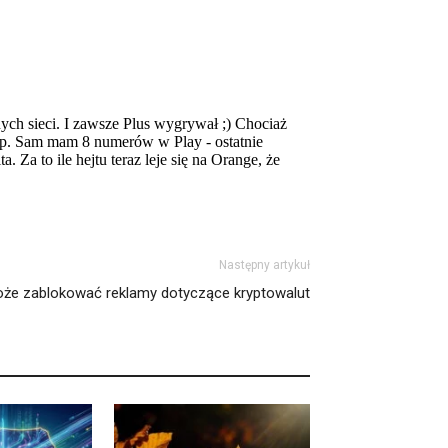
Następny artykuł
oże zablokować reklamy dotyczące kryptowalut