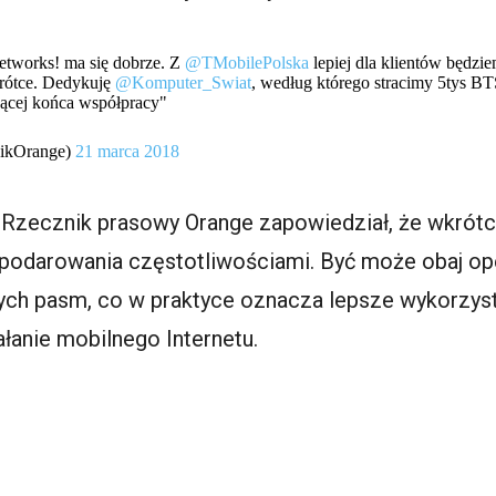
tworks! ma się dobrze. Z
@TMobilePolska
lepiej dla klientów będz
krótce. Dedykuję
@Komputer_Swiat
, według którego stracimy 5tys B
ącej końca współpracy"
nikOrange)
21 marca 2018
. Rzecznik prasowy Orange zapowiedział, że wkró
odarowania częstotliwościami. Być może obaj ope
ych pasm, co w praktyce oznacza lepsze wykorzys
ałanie mobilnego Internetu.