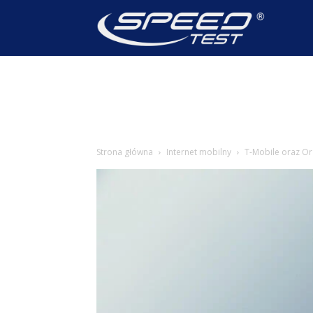
SpeedTest
Wiadomoś
Strona główna
Internet mobilny
T-Mobile oraz O