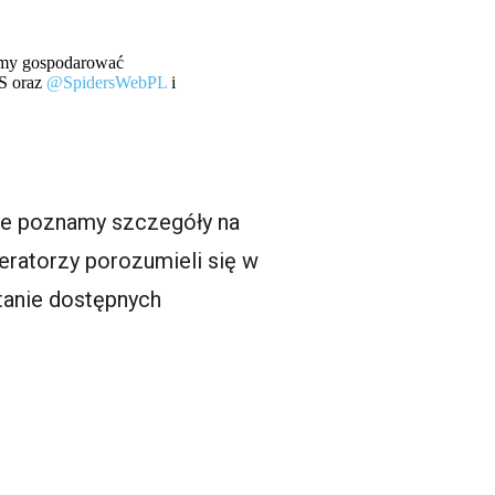
iemy gospodarować
TS oraz
@SpidersWebPL
i
tce poznamy szczegóły na
ratorzy porozumieli się w
tanie dostępnych