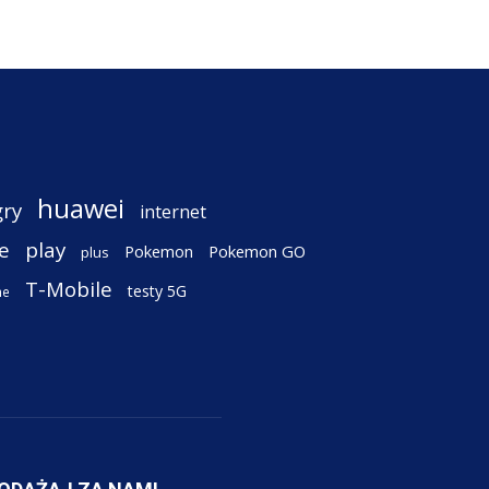
huawei
gry
internet
e
play
Pokemon
Pokemon GO
plus
T-Mobile
testy 5G
ne