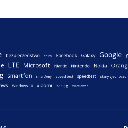
e
Google
Facebook
Galaxy
bezpieczeństwo
chiny
LTE
ne
Microsoft
Orang
Nokia
Nintendo
Niantic
g
smartfon
speedtest
speed test
stany zjednoczo
smartfony
ows
xiaomi
Windows 10
zasięg
światłowód