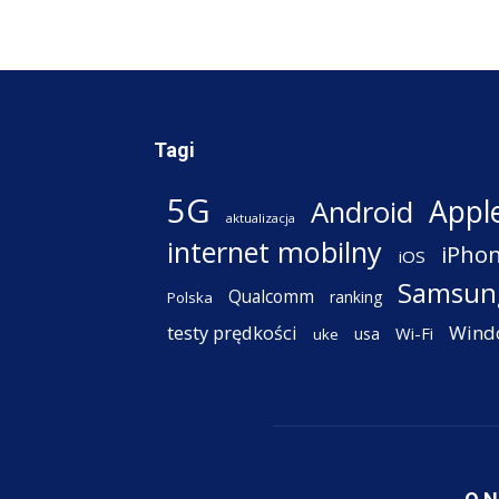
Tagi
5G
Appl
Android
aktualizacja
internet mobilny
iPho
iOS
Samsun
Qualcomm
ranking
Polska
testy prędkości
Wind
Wi-Fi
usa
uke