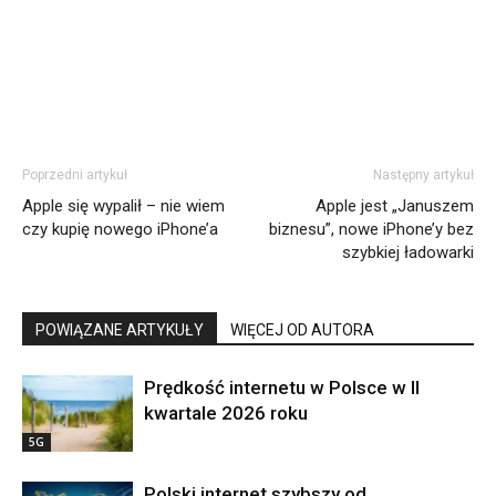
Poprzedni artykuł
Następny artykuł
Apple się wypalił – nie wiem
Apple jest „Januszem
czy kupię nowego iPhone’a
biznesu”, nowe iPhone’y bez
szybkiej ładowarki
POWIĄZANE ARTYKUŁY
WIĘCEJ OD AUTORA
Prędkość internetu w Polsce w II
kwartale 2026 roku
5G
Polski internet szybszy od