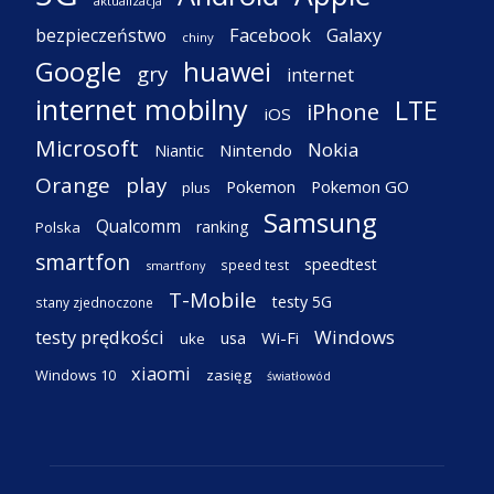
aktualizacja
Facebook
Galaxy
bezpieczeństwo
chiny
Google
huawei
gry
internet
internet mobilny
LTE
iPhone
iOS
Microsoft
Nokia
Nintendo
Niantic
Orange
play
Pokemon
Pokemon GO
plus
Samsung
Qualcomm
ranking
Polska
smartfon
speedtest
speed test
smartfony
T-Mobile
testy 5G
stany zjednoczone
testy prędkości
Windows
Wi-Fi
usa
uke
xiaomi
Windows 10
zasięg
światłowód