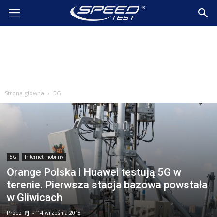
SpeedTest.pl
Wiadomości
Strona główna
5G
5G
Internet mobilny
Orange Polska i Huawei testują 5G w
terenie. Pierwsza stacja bazowa powstała
w Gliwicach
Przez
PJ
-
14 września 2018