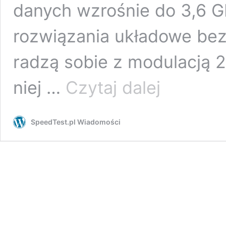
danych wzrośnie do 3,6 Gb
rozwiązania układowe be
radzą sobie z modulacją 2
Qualcomm
niej …
Czytaj dalej
wprowadza
modulację
4K
SpeedTest.pl Wiadomości
QAM
dla
urządzeń
Wi-
Fi
6E