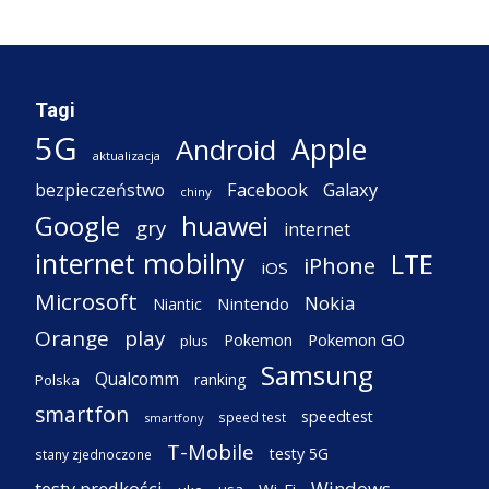
Tagi
5G
Apple
Android
aktualizacja
Facebook
Galaxy
bezpieczeństwo
chiny
Google
huawei
gry
internet
internet mobilny
LTE
iPhone
iOS
Microsoft
Nokia
Nintendo
Niantic
Orange
play
Pokemon
Pokemon GO
plus
Samsung
Qualcomm
ranking
Polska
smartfon
speedtest
speed test
smartfony
T-Mobile
testy 5G
stany zjednoczone
testy prędkości
Windows